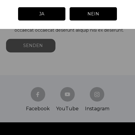
JA
NEIN
Enim quis fugiat consequat elit minim nisi eu
occaecat occaecat deserunt aliquip nisi ex deserunt.
Facebook
YouTube
Instagram