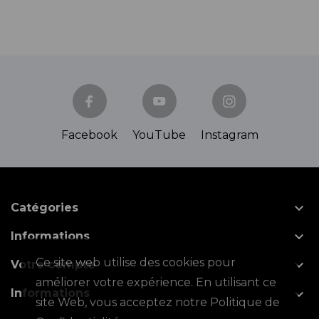
Facebook
YouTube
Instagram

Catégories

Informations
Ce site web utilise des cookies pour

Votre compte
améliorer votre expérience. En utilisant ce

Informations
site Web, vous acceptez notre Politique de