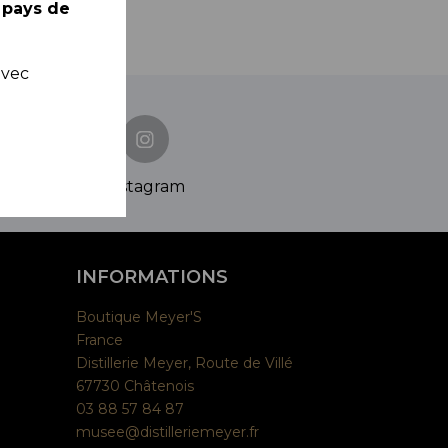
 pays de
avec
Instagram
INFORMATIONS
Boutique Meyer'S
France
Distillerie Meyer, Route de Villé
67730 Châtenois
03 88 57 84 87
musee@distilleriemeyer.fr