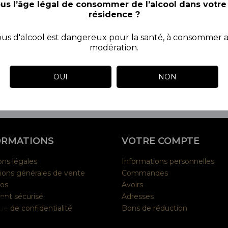
us l’âge légal de consommer de l’alcool dans votre
résidence ?
bus d'alcool est dangereux pour la santé, à consommer 
modération.
OUI
NON
YouTube
ORMATIONS
VOTRE COMPTE
ns légales
Informations personnelles
ions générales de vente
Commandes
pos
Avoirs
ent sécurisé
Adresses
que de confidentialité
Bons de réduction