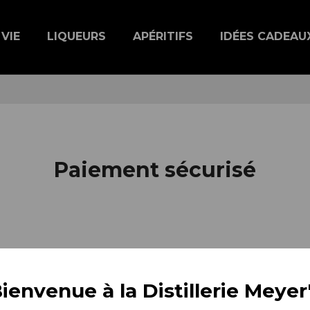
 VIE
LIQUEURS
APÉRITIFS
IDÉES CADEAU
Paiement sécurisé
re site e-commerce par SystemPay, plateforme de paiem
ienvenue à la Distillerie Meyer