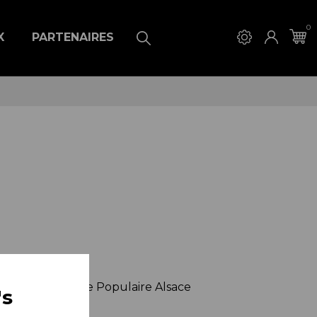
0
X
PARTENAIRES
ent de la Banque Populaire Alsace
's