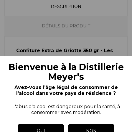
DESCRIPTION
DÉTAILS DU PRODUIT
Confiture Extra de Griotte 350 gr - Les
Confitures du Climont.
Bienvenue à la Distillerie
Cerise à la chair molle et très acidulée, la
Meyer's
griotte se suffit à elle-même et plaira aux
Avez-vous l’âge légal de consommer de
amateurs de saveurs bien prononcées.
l’alcool dans votre pays de résidence ?
Délicieuse en dessert ou sur les tartines,
L'abus d'alcool est dangereux pour la santé, à
elle accompagne également avec
consommer avec modération.
bonheur les fromages fermiers à pâte
cuite.
OUI
NON